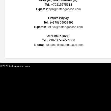
Krievijā (Sankt Pēterburga):
Tel.:
+79215575314
E-pasts:
spb@batangacase.com
Lietuva (Viļna):
Tel.:
(+370) 65058899
E-pasts:
lietuva@batangacase.com
Ukraina (Kijeva):
Tel.:
+38-097-490-73-56
E-pasts:
ukraine@batangacase.com
© 2026 batangacase.com