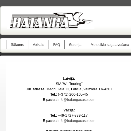
Sākums
Veikals
FAQ
Galerija
Motociklu sagatavošana
Latvijā:
SIA "WL Touring"
Jur. adrese:
Medņu iela 12, Latvija, Valmiera, LV-4201
Tel.:
(+371) 200-105-45
E-pasts:
info@batangacase.com
Vācijā:
Tel.:
+49-1727-839-117
E-pasts:
info@batangacase.com